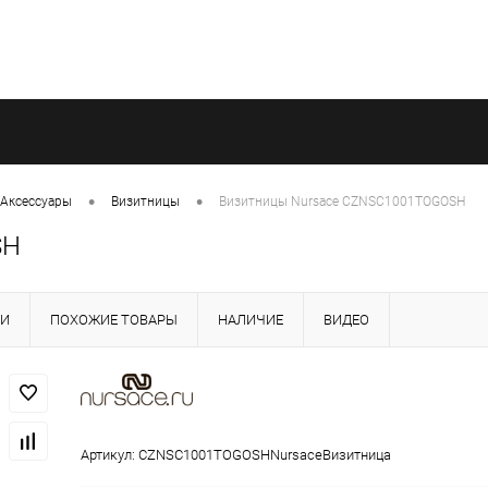
•
•
Аксессуары
Визитницы
Визитницы Nursace CZNSC1001TOGOSH
SH
КИ
ПОХОЖИЕ ТОВАРЫ
НАЛИЧИЕ
ВИДЕО
Артикул:
CZNSC1001TOGOSHNursaceВизитница