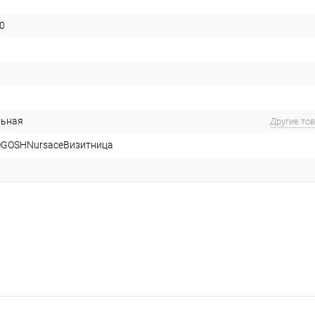
0
льная
Другие то
GOSHNursaceВизитница