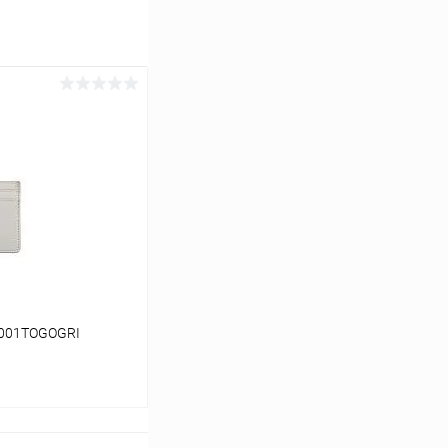
1001TOGOGRI
ину