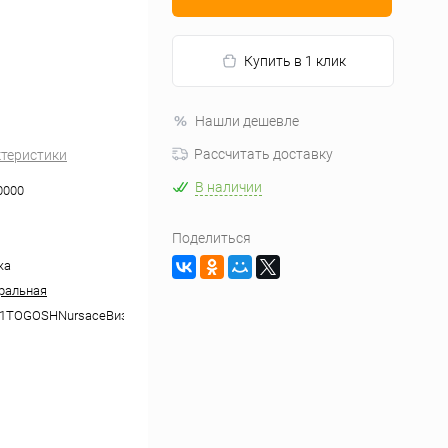
Купить в 1 клик
Нашли дешевле
Рассчитать доставку
ктеристики
В наличии
0000
Поделиться
жа
ральная
1TOGOSHNursaceВизитница