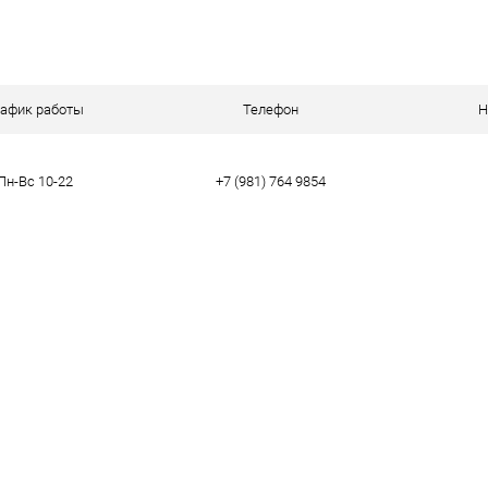
 клик
Сравнение
Купить в 1 клик
ое
В наличии
В избранное
рафик работы
Телефон
Н
Цвет
Пн-Вс 10-22
+7 (981) 764 9854