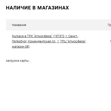
НАЛИЧИЕ В МАГАЗИНАХ
Купить в 1 клик
Сравнение
Купить в 1
В избранное
В наличии
В избранн
Название
Г
Цвет
Цвет
Nursace в ТРК "Атмосфера" (197372, г. Санкт-
Петербург, Комендантская пл., 1, ТРЦ "Атмосфера",
магазин 08)
загрузка карты...