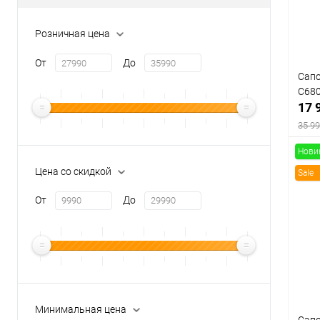
Цвет
Розничная цена
От
До
Сапо
Разм
C68
17 
37
35 99
Нови
Цена со скидкой
Sale
От
До
К
клик
В
Цвет
Минимальная цена
Сапо