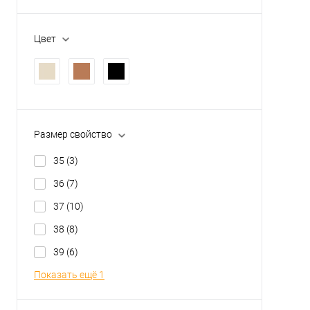
Чёрная, Кожа
(1)
Да
(9)
Чёрный, Полимер
(10)
Цвет
Размер свойство
35
(3)
36
(7)
37
(10)
38
(8)
39
(6)
Показать ещё 1