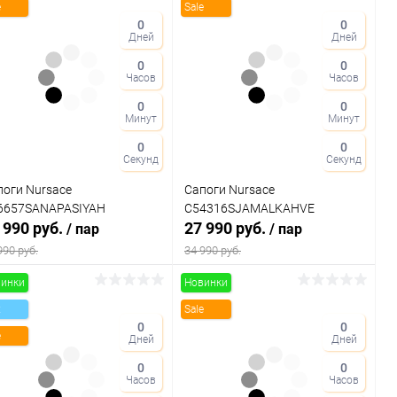
e
Sale
0
0
Дней
Дней
0
0
Часов
Часов
0
0
Минут
Минут
0
0
Секунд
Секунд
поги Nursace
Сапоги Nursace
6657SANAPASIYAH
C54316SJAMALKAHVE
 990 руб.
27 990 руб.
/ пар
/ пар
990 руб.
34 990 руб.
инки
Новинки
В корзину
В корзину
x
Sale
0
0
e
Дней
Дней
Купить в 1
Сравнение
Купить в 1
Сравнение
к
клик
0
0
Часов
Часов
В избранное
В наличии
В избранное
В наличии