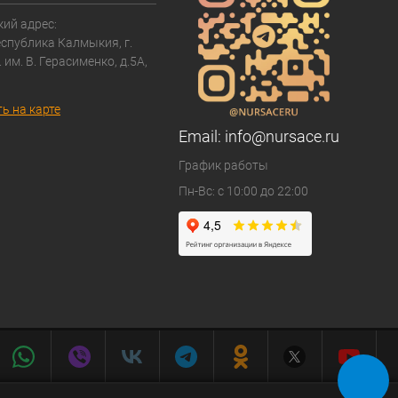
ий адрес:
еспублика Калмыкия, г.
. им. В. Герасименко, д.5А,
ь на карте
Email:
info@nursace.ru
График работы
Пн-Вс: с 10:00 до 22:00