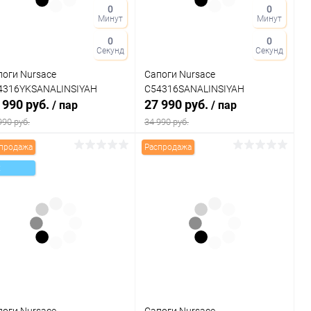
0
0
Минут
Минут
ет
Цвет
0
0
Секунд
Секунд
поги Nursace
Сапоги Nursace
змер свойство
Размер свойство
4316YKSANALINSIYAH
C54316SANALINSIYAH
 990 руб.
27 990 руб.
/ пар
/ пар
7
38
39
40
37
39
990 руб.
34 990 руб.
продажа
Распродажа
В корзину
В корзину
x
Купить в 1
Сравнение
Купить в 1
Сравнение
к
клик
В избранное
В наличии
В избранное
В наличии
ет
Цвет
поги Nursace
Сапоги Nursace