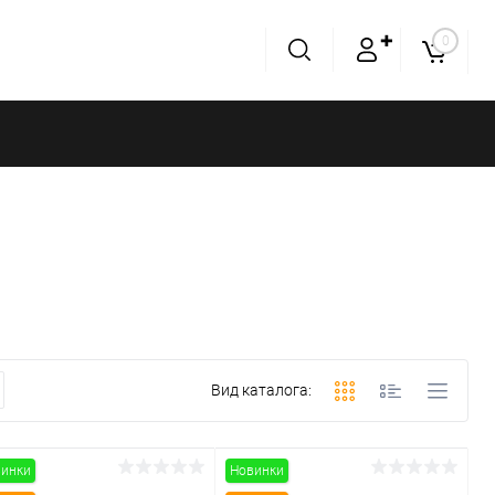
✚
0
Вид каталога:
инки
Новинки