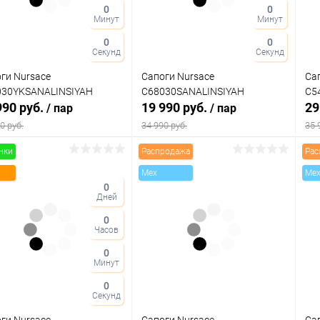
0
0
Минут
Минут
Цвет
Цв
0
0
Секунд
Секунд
ги Nursace
Сапоги Nursace
Са
ер свойство
Размер свойство
Ра
030YKSANALINSIYAH
C68030SANALINSIYAH
C5
990 руб.
19 990 руб.
29
/ пар
/ пар
38
39
40
36
37
38
40
3
0 руб.
34 990 руб.
35 
нки
Распродажа
Рас
В корзину
В корзину
Mex
Me
0
Дней
упить в 1
Сравнение
Купить в 1
Сравнение
клик
кли
0
Часов
 избранное
В наличии
В избранное
В наличии
0
Минут
Цвет
Цв
0
Секунд
ги Nursace
Сапоги Nursace
Са