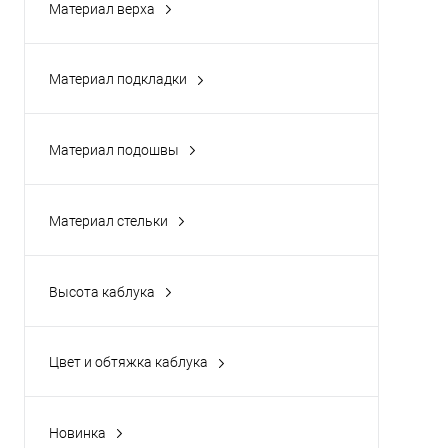
Материал верха
Замша натуральная
(4)
Кожа натуральная
(10)
К
Материал подкладки
клик
Байка
(7)
В
Еврозима
(2)
Материал подошвы
Цвет
Мех нат.+кожа
(1)
Кожа натуральная
(1)
Мех натуральный+байка
(4)
Полимерный материал
(13)
Материал стельки
Байка
(7)
Разм
Еврозима
(2)
35
Высота каблука
Мех натуральный
(5)
от 3 до 5 см
(7)
от 5 до 8 см
(7)
Цвет и обтяжка каблука
Бежевый, Полимер
(1)
Коричневый, Полимер
(2)
Новинка