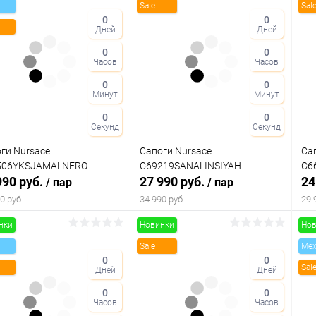
Sale
Sal
0
0
Дней
Дней
0
0
Часов
Часов
0
0
Минут
Минут
0
0
Секунд
Секунд
ги Nursace
Сапоги Nursace
Са
506YKSJAMALNERO
C69219SANALINSIYAH
C6
990 руб.
27 990 руб.
24
/ пар
/ пар
0 руб.
34 990 руб.
29 
нки
Новинки
Нов
В корзину
В корзину
Sale
Me
0
0
Sal
Дней
Дней
упить в 1
Сравнение
Купить в 1
Сравнение
клик
кли
0
0
Часов
Часов
 избранное
В наличии
В избранное
В наличии