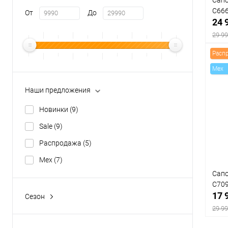
Разм
C66
От
До
24 
36
29 99
Расп
Mex
Наши предложения
К
клик
Новинки
(9)
В
Sale
(9)
Цвет
Распродажа
(5)
Mex
(7)
Сапо
Разм
C70
17 
Сезон
36
Демисезон
(7)
29 99
Зима
(7)