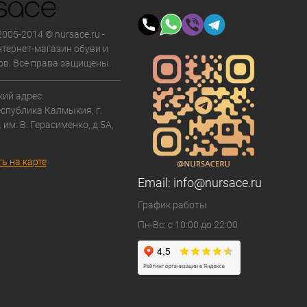
2005-2014 © nursace.ru -
тернет-магазин обуви и
ов. Все права защищены.
ий адрес:
еспублика Калмыкия, г.
. им. В. Герасименко, д.5А,
ь на карте
Email:
info@nursace.ru
График работы
Пн-Вс: с 10:00 до 22:00