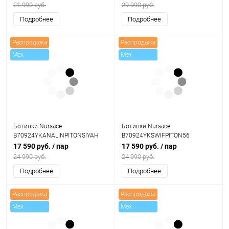
21 990 руб.
29 990 руб.
Подробнее
Подробнее
Распродажа
Распродажа
Mex
Mex
Ботинки Nursace
Ботинки Nursace
B70924YKANALINPITONSIYAH
B70924YKSWIFPITON56
17 590 руб.
/ пар
17 590 руб.
/ пар
24 990 руб.
24 990 руб.
Подробнее
Подробнее
Распродажа
Распродажа
Mex
Mex