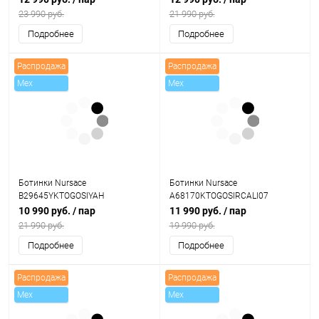
23 990 руб.
21 990 руб.
Подробнее
Подробнее
Распродажа
Распродажа
Mex
Mex
Ботинки Nursace
Ботинки Nursace
B29645YKTOGOSIYAH
A68170KTOGOSIRCALI07
10 990 руб.
/ пар
11 990 руб.
/ пар
21 990 руб.
19 990 руб.
Подробнее
Подробнее
Распродажа
Распродажа
Mex
Mex