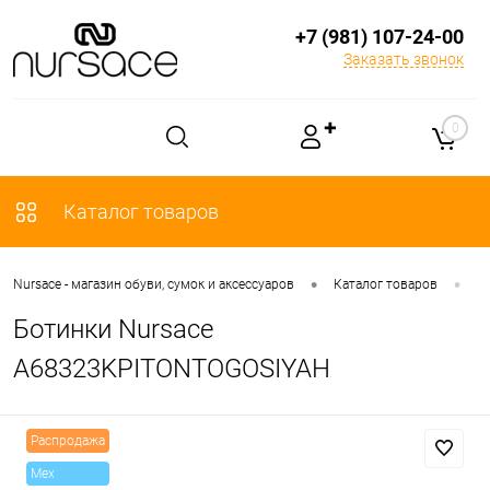
+7 (981) 107-24-00
Заказать звонок
✚
0
Каталог товаров
•
•
Nursace - магазин обуви, сумок и аксессуаров
Каталог товаров
О
Ботинки Nursace
A68323KPITONTOGOSIYAH
Распродажа
Mex