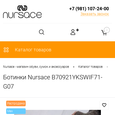
+7 (981) 107-24-00
Заказать звонок
✚
0
Каталог товаров
•
•
Nursace - магазин обуви, сумок и аксессуаров
Каталог товаров
О
Ботинки Nursace B70921YKSWIF71-
G07
Распродажа
Mex