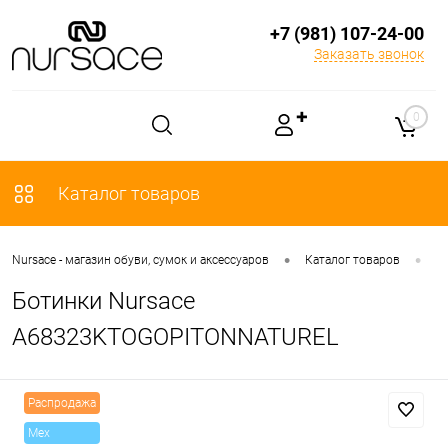
+7 (981) 107-24-00
Заказать звонок
✚
0
Каталог товаров
•
•
Nursace - магазин обуви, сумок и аксессуаров
Каталог товаров
О
Ботинки Nursace
A68323KTOGOPITONNATUREL
Распродажа
Mex