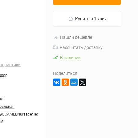
Купить в 1 клик
Нашли дешевле
Рассчитать доставку
В наличии
ктеристики
Поделиться
0000
жа
ральная
GOCAMELNursaceЧехолдляпомады
ый