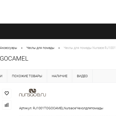
•
•
Аксессуары
Чехлы для помады
Чехлы для помады Nursace RJ10
TOGOCAMEL
КИ
ПОХОЖИЕ ТОВАРЫ
НАЛИЧИЕ
ВИДЕО
Артикул:
RJ1001TOGOCAMELNursaceЧехолдляпомады