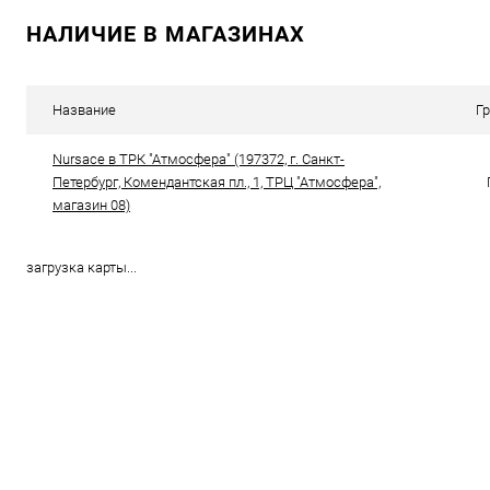
НАЛИЧИЕ В МАГАЗИНАХ
Купить в 1 клик
Сравнение
В избранное
В наличии
Название
Г
Цвет
Nursace в ТРК "Атмосфера" (197372, г. Санкт-
Петербург, Комендантская пл., 1, ТРЦ "Атмосфера",
магазин 08)
загрузка карты...