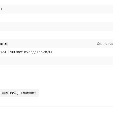
0
льная
Другие то
AMELNursaceЧехолдляпомады
л для помады nursace