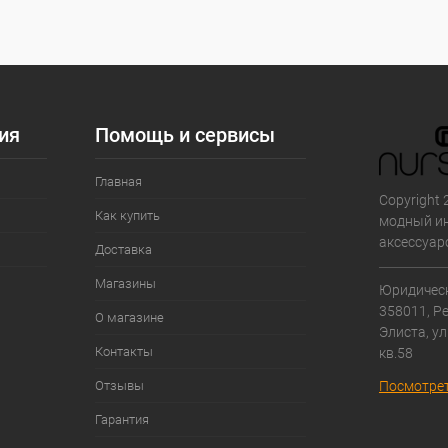
Цвет
ия
Помощь и сервисы
Главная
Copyright 
Как купить
модный ин
аксессуар
Доставка
Магазины
Юридическ
358011, Р
О магазине
Элиста, ул
Контакты
кв.58
Отзывы
Посмотрет
Гарантия