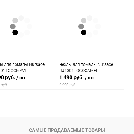
ы для помады Nursace
Чехлы для помады Nursace
001TOGOMAVI
RJ1001TOGOCAMEL
90 руб.
1 490 руб.
/ шт
/ шт
 руб.
2 990 руб.
В корзину
В корзину
упить в 1
Сравнение
Купить в 1
Сравнение
клик
САМЫЕ ПРОДАВАЕМЫЕ ТОВАРЫ
 избранное
В наличии
В избранное
В наличии