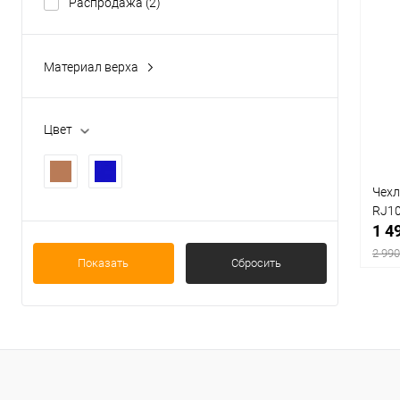
Распродажа
(2)
Материал верха
Кожа натуральная
(2)
Цвет
Чехл
RJ1
1 4
2 990
Показать
Сбросить
К
клик
В