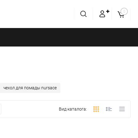
✚
0
чехол для помады nursace
Вид каталога: