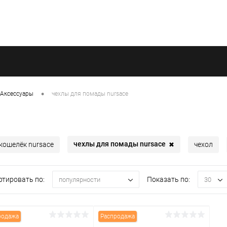
•
Аксессуары
чехлы для помады nursace
чехлы для помады nursace
кошелёк nursace
чехол
✖
ртировать по:
Показать по:
популярности
30
родажа
Распродажа