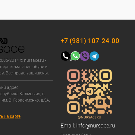
+7 (981) 107-24-00
2005-2014 © nursace.ru -
тернет-магазин обуви и
ов. Все права защищены.
ий адрес:
еспублика Калмыкия, г.
. им. В. Герасименко, д.5А,
ь на карте
Email:
info@nursace.ru