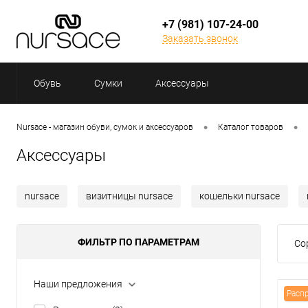
+7 (981) 107-24-00
Заказать звонок
Обувь
Сумки
Аксессуары
•
•
Nursace - магазин обуви, сумок и аксессуаров
Каталог товаров
Аксессуары
nursace
визитницы nursace
кошельки nursace
ФИЛЬТР ПО ПАРАМЕТРАМ
Со
Наши предложения
Расп