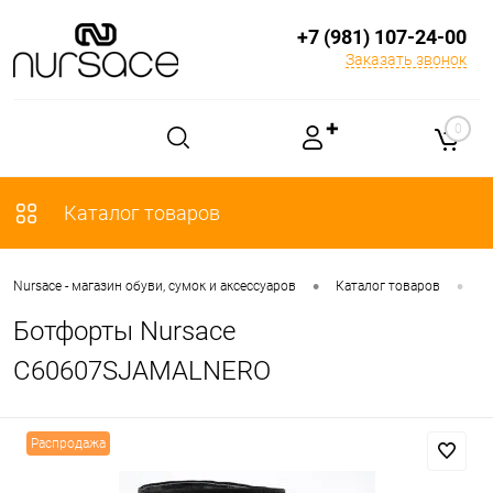
+7 (981) 107-24-00
Заказать звонок
✚
0
Каталог товаров
•
•
Nursace - магазин обуви, сумок и аксессуаров
Каталог товаров
О
Ботфорты Nursace
C60607SJAMALNERO
Распродажа