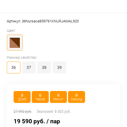
Артикул:
36NursaceB59761KNURJAMAL920
Цвет:
Размер свойство:
36
37
38
39
0
0
0
0
Дней
Часов
Минут
Секунд
27 990 руб.
Экономия:
8 400 руб.
19 590 руб.
/ пар