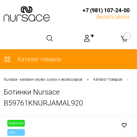
+7 (981) 107-24-00
Заказать звонок
✚
0
Каталог товаров
•
•
Nursace - магазин обуви, сумок и аксессуаров
Каталог товаров
О
Ботинки Nursace
B59761KNURJAMAL920
Новинки
Mex