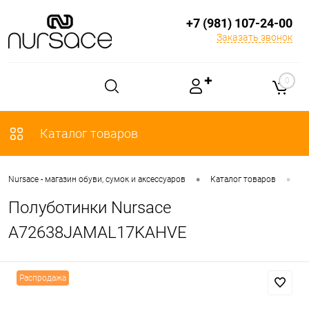
+7 (981) 107-24-00
Заказать звонок
✚
0
Каталог товаров
•
•
Nursace - магазин обуви, сумок и аксессуаров
Каталог товаров
О
Полуботинки Nursace
A72638JAMAL17KAHVE
Распродажа