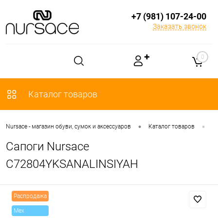
+7 (981) 107-24-00
Заказать звонок
✚
0
Каталог товаров
•
•
Nursace - магазин обуви, сумок и аксессуаров
Каталог товаров
О
Сапоги Nursace
C72804YKSANALINSIYAH
Распродажа
Mex