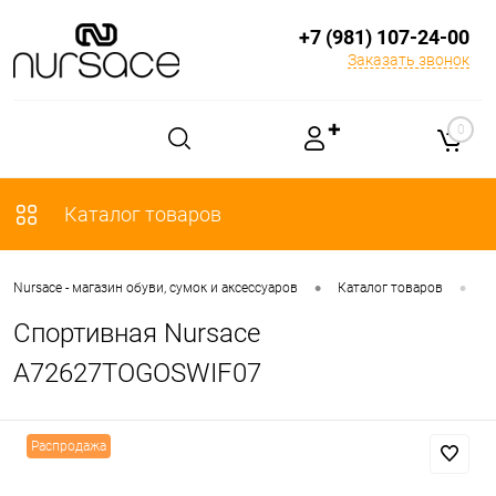
+7 (981) 107-24-00
Заказать звонок
✚
0
Каталог товаров
•
•
Nursace - магазин обуви, сумок и аксессуаров
Каталог товаров
О
Спортивная Nursace
A72627TOGOSWIF07
Распродажа