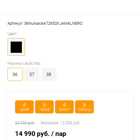
Артикул:
36NursaceA72652KJAMALNERO
Цвет:
Размер свойство:
36
37
38
0
0
0
0
Дней
Часов
Минут
Секунд
24 990 руб.
Экономия:
10 000 руб.
14 990 руб.
/ пар