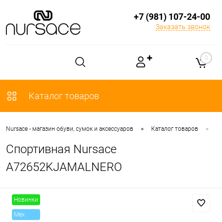
+7 (981) 107-24-00
Заказать звонок
✚
0
Каталог товаров
•
•
Nursace - магазин обуви, сумок и аксессуаров
Каталог товаров
О
Спортивная Nursace
A72652KJAMALNERO
Новинки
Mex