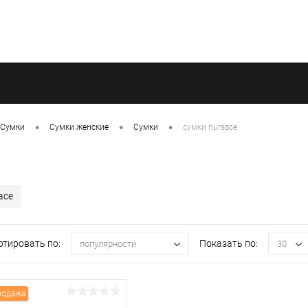
•
•
•
Сумки
Сумки женские
Сумки
сумки nursace
ace
ртировать по:
Показать по:
популярности
30
родажа