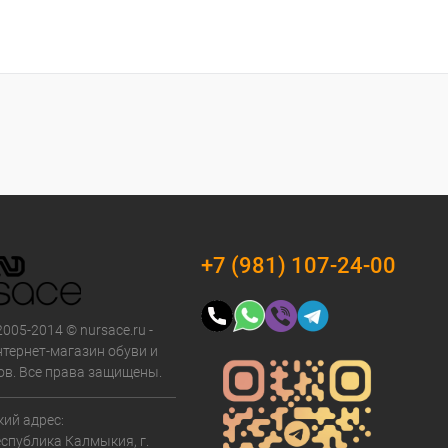
+7 (981) 107-24-00
2005-2014 © nursace.ru -
тернет-магазин обуви и
ов. Все права защищены.
ий адрес:
еспублика Калмыкия, г.