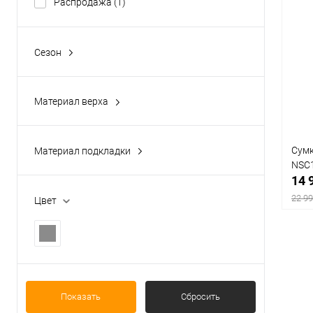
Распродажа
(1)
Сезон
Демисезон
(1)
Материал верха
Кожа натуральная
(1)
Сумк
Материал подкладки
NSC
Текстиль
(1)
14 
22 99
Цвет
К
клик
Показать
Сбросить
В