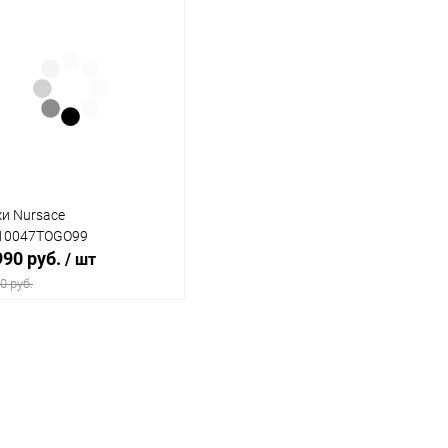
и Nursace
10047TOGO99
990 руб.
/ шт
0 руб.
В корзину
упить в 1
Сравнение
 избранное
В наличии