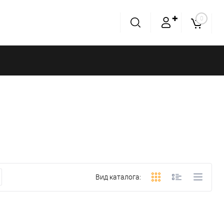
✚
0
Вид каталога: