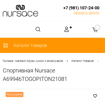
+7 (981) 107-24-00
Заказать звонок
✚
0
Каталог товаров
•
•
Nursace - магазин обуви, сумок и аксессуаров
Каталог товаров
О
Спортивная Nursace
A69946TOGOPITON21081
Распродажа