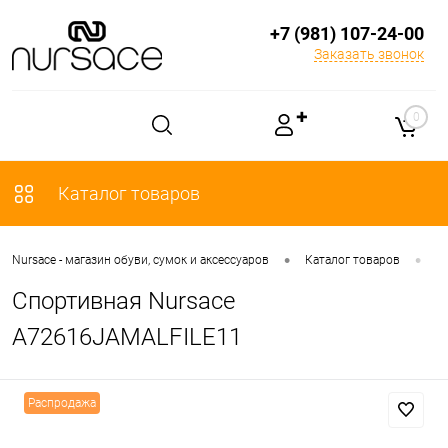
+7 (981) 107-24-00
Заказать звонок
✚
0
Каталог товаров
•
•
Nursace - магазин обуви, сумок и аксессуаров
Каталог товаров
О
Спортивная Nursace
A72616JAMALFILE11
Распродажа