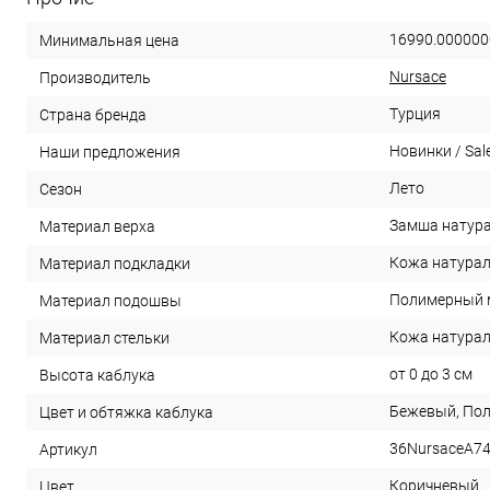
16990.000000
Минимальная цена
Nursace
Производитель
Турция
Страна бренда
Новинки / Sal
Наши предложения
Лето
Сезон
Замша натур
Материал верха
Кожа натура
Материал подкладки
Полимерный 
Материал подошвы
Кожа натура
Материал стельки
от 0 до 3 см
Высота каблука
Бежевый, По
Цвет и обтяжка каблука
36NursaceA7
Артикул
Коричневый
Цвет