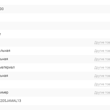
00
e
Другие то
альная
Другие то
льная
Другие то
материал
Другие то
льная
Другие то
Другие то
лимер
Другие то
4205JAMAL13