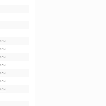
вары
вары
вары
вары
вары
вары
вары