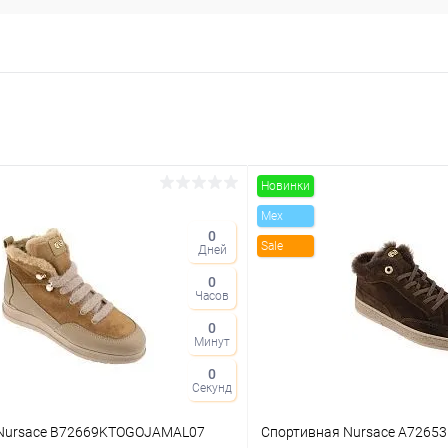
Новинки
Mex
0
Sale
Дней
0
Часов
0
Минут
0
Секунд
Nursace B72669KTOGOJAMAL07
Спортивная Nursace A726