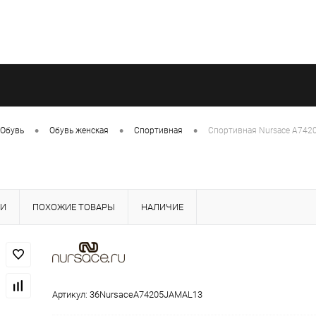
•
•
•
Обувь
Обувь женская
Спортивная
Спортивная Nursace A74
КИ
ПОХОЖИЕ ТОВАРЫ
НАЛИЧИЕ
Артикул:
36NursaceA74205JAMAL13