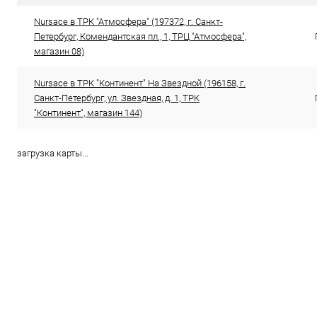
Цвет
Цвет
Nursace в ТРК "Атмосфера" (197372, г. Санкт-
Петербург, Комендантская пл., 1, ТРЦ "Атмосфера",
магазин 08)
Размер свойство
Размер свойс
Nursace в ТРК "Континент" На Звездной (196158, г.
36
37
38
36
Санкт-Петербург, ул. Звездная, д. 1, ТРК
"Континент", магазин 144)
загрузка карты...