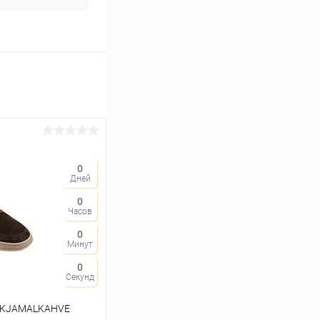
0
Дней
0
Часов
0
Минут
0
Секунд
53KJAMALKAHVE