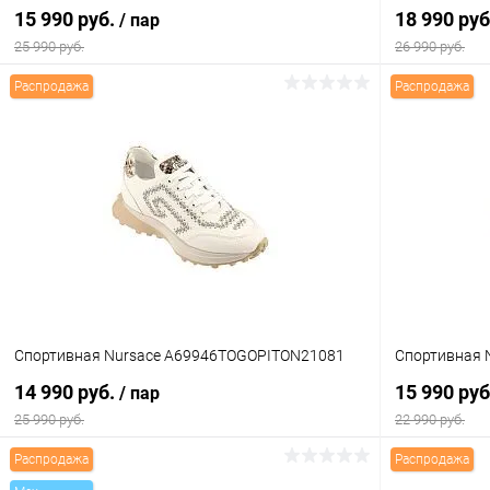
15 990 руб.
18 990 ру
/ пар
25 990 руб.
26 990 руб.
Распродажа
Распродажа
В корзину
Купить в 1 клик
Сравнение
Купить в 1
В избранное
В наличии
В избранн
Цвет
Цвет
Размер свойство
Размер свойс
Спортивная Nursace A69946TOGOPITON21081
Спортивная 
37
38
39
40
36
14 990 руб.
15 990 ру
/ пар
25 990 руб.
22 990 руб.
Распродажа
Распродажа
В корзину