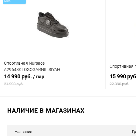
Mex
Купить в 1 клик
Сравнение
Купить в 1
В избранное
В наличии
В избранн
Цвет
Цвет
Размер свойство
Размер свойс
Спортивная Nursace
Спортивная 
A29643KTOGOGARNILISIYAH
36
36
14 990 руб.
15 990 ру
/ пар
21 990 руб.
22 990 руб.
В корзину
НАЛИЧИЕ В МАГАЗИНАХ
Купить в 1 клик
Сравнение
Купить в 1
В избранное
В наличии
В избранн
Название
Г