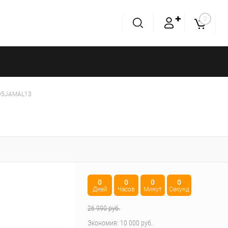
✚
0
205JAMAL13
0
0
0
0
Дней
Часов
Минут
Секунд
26 990 руб.
Экономия:
10 000 руб.