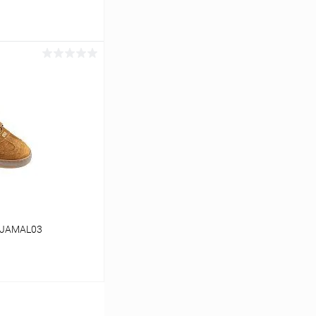
ину
Сравнение
В наличии
8JAMAL03
40
ину