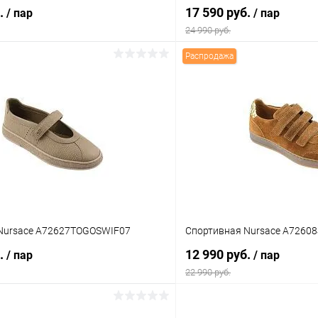
б.
17 590 руб.
/ пар
/ пар
24 990 руб.
Распродажа
В корзину
В корз
 клик
Сравнение
Купить в 1 клик
ое
В наличии
В избранное
Цвет
тво
Размер свойство
Nursace A72627TOGOSWIF07
Спортивная Nursace A7260
37
39
40
36
38
39
б.
12 990 руб.
/ пар
/ пар
22 990 руб.
В корзину
В корз