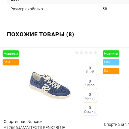
36
Размер свойство
ПОХОЖИЕ ТОВАРЫ (8)
Новинки
Новинки
Sale
Mex
0
Sale
Дней
0
Часов
0
Минут
0
Секунд
Спортивная Nursace
Спортивная 
A72666JAMALTEXTILRENK2BLUE