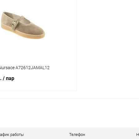
 клик
Сравнение
Купить в 1 клик
ое
В наличии
В избранное
Цвет
тво
Размер свойство
Nursace A72612JAMAL12
37
39
38
39
40
б.
/ пар
В корзину
 клик
Сравнение
ое
В наличии
рафик работы
Телефон
Н