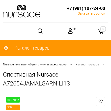
+7 (981) 107-24-00
Заказать звонок
✚
0
Каталог товаров
•
•
Nursace - магазин обуви, сумок и аксессуаров
Каталог товаров
О
Спортивная Nursace
A72654JAMALGARNILI13
Новинки
Sale