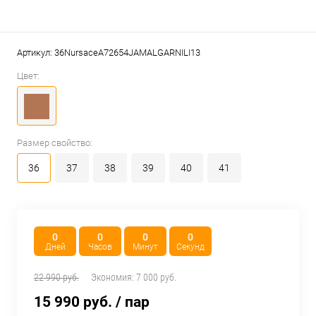
Артикул:
36NursaceA72654JAMALGARNILI13
Цвет:
Размер свойство:
36
37
38
39
40
41
0
0
0
0
Дней
Часов
Минут
Секунд
22 990 руб.
Экономия:
7 000 руб.
15 990 руб.
/ пар