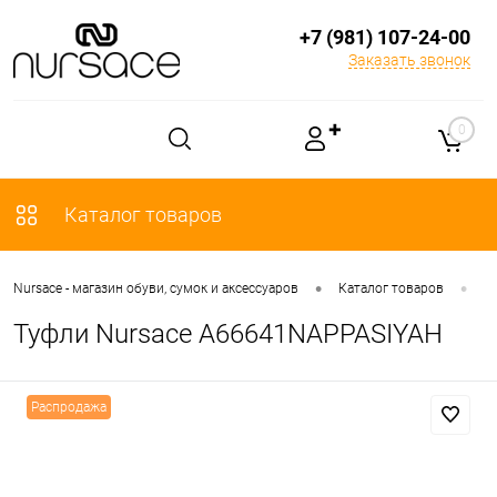
+7 (981) 107-24-00
Заказать звонок
✚
0
Каталог товаров
•
•
Nursace - магазин обуви, сумок и аксессуаров
Каталог товаров
О
Туфли Nursace A66641NAPPASIYAH
Распродажа