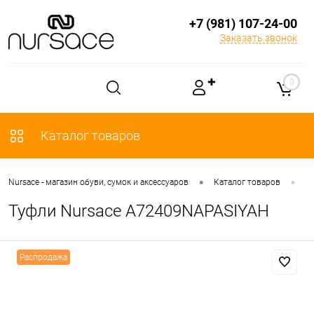
+7 (981) 107-24-00
Заказать звонок
✚
0
Каталог товаров
•
•
Nursace - магазин обуви, сумок и аксессуаров
Каталог товаров
О
Туфли Nursace A72409NAPASIYAH
Распродажа